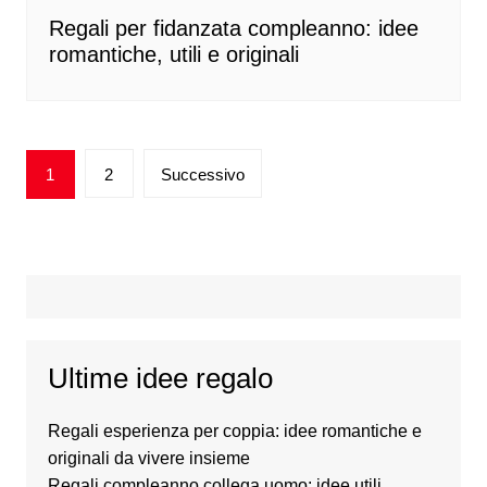
Regali per fidanzata compleanno: idee
romantiche, utili e originali
Paginazione
1
2
Successivo
degli
articoli
Ultime idee regalo
Regali esperienza per coppia: idee romantiche e
originali da vivere insieme
Regali compleanno collega uomo: idee utili,