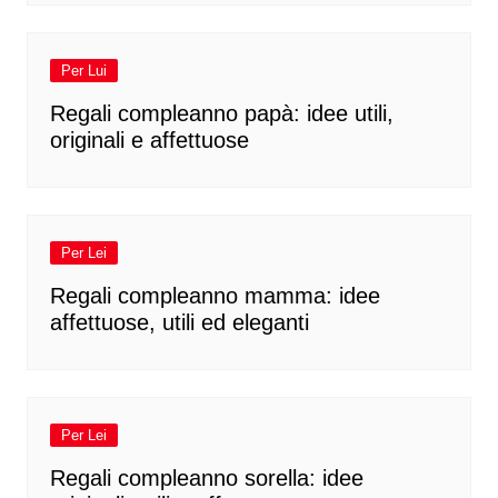
Per Lui
Regali compleanno papà: idee utili,
originali e affettuose
Per Lei
Regali compleanno mamma: idee
affettuose, utili ed eleganti
Per Lei
Regali compleanno sorella: idee