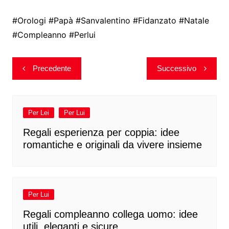
#Orologi #Papà #Sanvalentino #Fidanzato #Natale
#Compleanno #Perlui
Navigazione
Precedente
Successivo
articoli
Per Lei
Per Lui
Regali esperienza per coppia: idee
romantiche e originali da vivere insieme
Per Lui
Regali compleanno collega uomo: idee
utili, eleganti e sicure