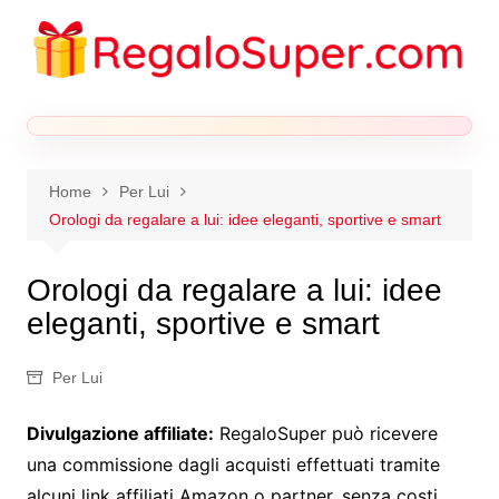
Salta
al
contenuto
Home
Per Lui
Orologi da regalare a lui: idee eleganti, sportive e smart
Orologi da regalare a lui: idee
eleganti, sportive e smart
Per Lui
Divulgazione affiliate:
RegaloSuper può ricevere
una commissione dagli acquisti effettuati tramite
alcuni link affiliati Amazon o partner, senza costi