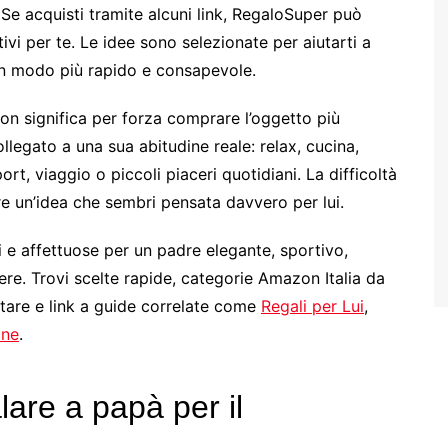
i. Se acquisti tramite alcuni link, RegaloSuper può
vi per te. Le idee sono selezionate per aiutarti a
in modo più rapido e consapevole.
on significa per forza comprare l’oggetto più
legato a una sua abitudine reale: relax, cucina,
port, viaggio o piccoli piaceri quotidiani. La difficoltà
re un’idea che sembri pensata davvero per lui.
i e affettuose per un padre elegante, sportivo,
ere. Trovi scelte rapide, categorie Amazon Italia da
itare e link a guide correlate come
Regali per Lui
,
one
.
lare a papà per il