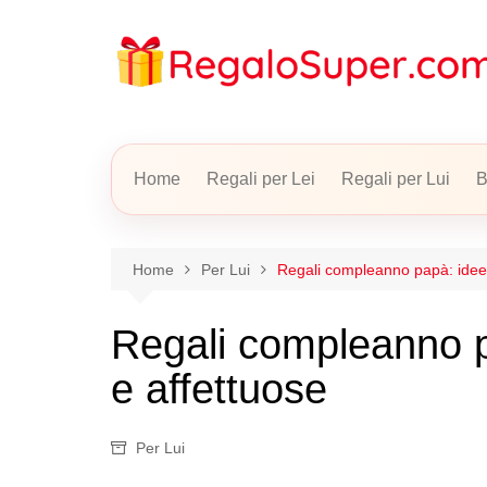
Salta
al
contenuto
Home
Regali per Lei
Regali per Lui
B
Home
Per Lui
Regali compleanno papà: idee ut
Regali compleanno pap
e affettuose
Per Lui