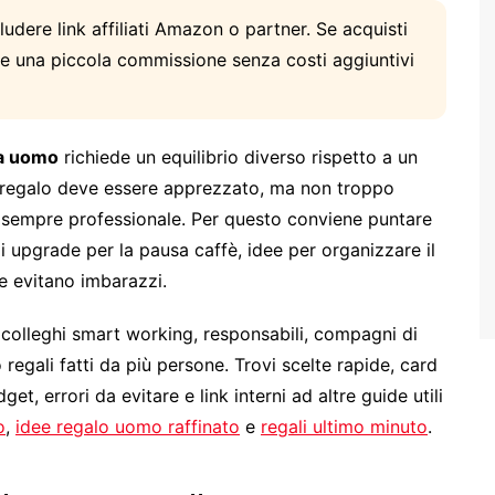
udere link affiliati Amazon o partner. Se acquisti
re una piccola commissione senza costi aggiuntivi
ga uomo
richiede un equilibrio diverso rispetto a un
 Il regalo deve essere apprezzato, ma non troppo
a sempre professionale. Per questo conviene puntare
li upgrade per la pausa caffè, idee per organizzare il
he evitano imbarazzi.
, colleghi smart working, responsabili, compagni di
regali fatti da più persone. Trovi scelte rapide, card
t, errori da evitare e link interni ad altre guide utili
o
,
idee regalo uomo raffinato
e
regali ultimo minuto
.