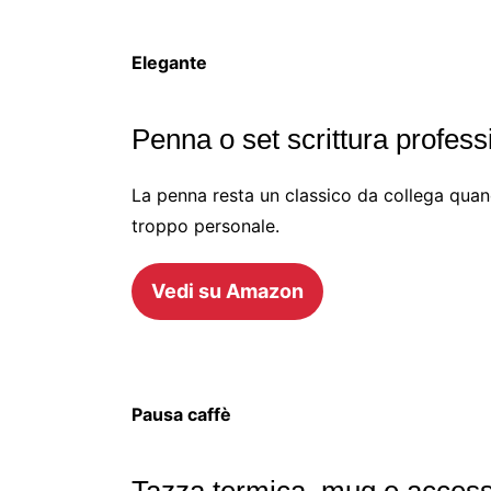
Elegante
Penna o set scrittura profess
La penna resta un classico da collega quan
troppo personale.
Vedi su Amazon
Pausa caffè
Tazza termica, mug e access