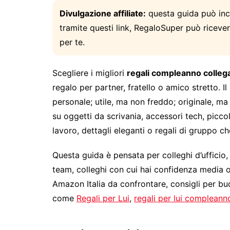
Divulgazione affiliate:
questa guida può incl
tramite questi link, RegaloSuper può riceve
per te.
Scegliere i migliori
regali compleanno colle
regalo per partner, fratello o amico stretto.
personale; utile, ma non freddo; originale, m
su oggetti da scrivania, accessori tech, picco
lavoro, dettagli eleganti o regali di gruppo c
Questa guida è pensata per colleghi d’ufficio
team, colleghi con cui hai confidenza media o 
Amazon Italia da confrontare, consigli per budge
come
Regali per Lui
,
regali per lui compleann