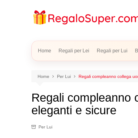
Salta
al
contenuto
Home
Regali per Lei
Regali per Lui
B
Home
Per Lui
Regali compleanno collega uomo
Regali compleanno co
eleganti e sicure
Per Lui